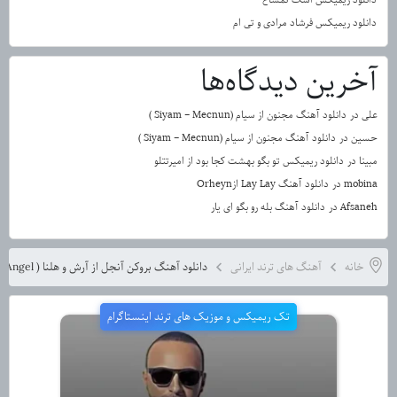
دانلود ریمیکس فرشاد مرادی و تی ام
آخرین دیدگاه‌ها
علی
در
دانلود آهنگ مجنون از سیام (Siyam – Mecnun )
حسین
در
دانلود آهنگ مجنون از سیام (Siyam – Mecnun )
مبینا
در
دانلود ریمیکس تو بگو بهشت کجا بود از امیرتتلو
mobina
در
دانلود آهنگ Lay Lay ازOrheyn
Afsaneh
در
دانلود آهنگ بله رو بگو ای یار
خانه
آهنگ های ترند ایرانی
دانلود آهنگ بروکن آنجل از آرش و هلنا ( Broken Angel)
تک ریمیکس و موزیک های ترند اینستاگرام