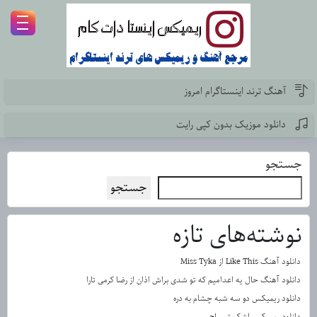
آهنگ ترند اینستاگرام امروز
دانلود موزیک بدون کپی رایت
جستجو
جستجو
نوشته‌های تازه
دانلود آهنگ Like This از Miss Tyka
دانلود آهنگ حال یه اعدامیم که تو شدی براش اذان از رضا کرمی تارا
دانلود ریمیکس دو سه شبه چشام به دره
دانلود ریمیکس اشک تمساح