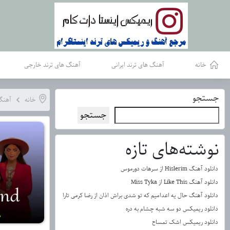
خانه
آهنگ های ترند ایرانی
آهنگ های ترند خارجی
جستجو
خانه
آهنگ 
جستجو
نوشته‌های تازه
دانلود آهنگ Hislerim از سرهات دورموس
دانلود آهنگ Like This از Miss Tyka
دانلود آهنگ حال یه اعدامیم که تو شدی براش اذان از رضا کرمی تارا
دانلود ریمیکس دو سه شبه چشام به دره
دانلود ریمیکس اشک تمساح