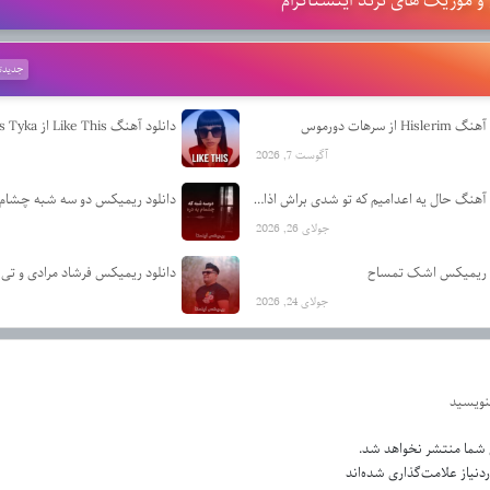
 موزیک های ترند اینستاگرام
جدیدت
Hisl از سرهات دورموس
دانلود آهنگ Like This از Miss Tyka
آگوست 7, 2026
دانلود آهنگ حال یه اعدامیم که تو شدی براش اذان از رضا کرمی تارا
دانلود ریمیکس دو سه شبه چشام ب
جولای 26, 2026
د ریمیکس اشک تمساح
دانلود ریمیکس فرشاد مرادی و تی 
جولای 24, 2026
بنویسید
 شما منتشر نخواهد شد.
نیاز علامت‌گذاری شده‌اند