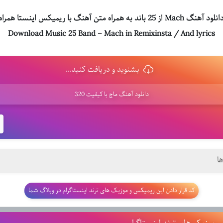
ز 25 باند به همراه متن آهنگ با ریمیکس اینستا همراه باشید
Download Music 25 Band – Mach in Remixinsta / And lyrics
بشنوید و دریافت کنید...
دانلود آهنگ ماچ با کیفیت 320
ا
کد قرار دادن این ریمیکس و موزیک های ترند اینستاگرام در وبلاگ شما