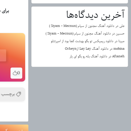
برای دانلود آهنگ Mach ا
آخرین دیدگاه‌ها
علی
در
دانلود آهنگ مجنون از سیام (Siyam – Mecnun )
حسین
در
دانلود آهنگ مجنون از سیام (Siyam – Mecnun )
مبینا
در
دانلود ریمیکس تو بگو بهشت کجا بود از امیرتتلو
mobina
در
دانلود آهنگ Lay Lay ازOrheyn
Afsaneh
در
دانلود آهنگ بله رو بگو ای یار
0
برچسب ه