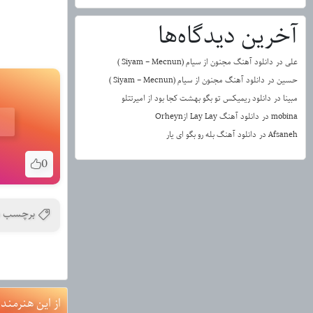
آخرین دیدگاه‌ها
علی
در
دانلود آهنگ مجنون از سیام (Siyam – Mecnun )
حسین
در
دانلود آهنگ مجنون از سیام (Siyam – Mecnun )
مبینا
در
دانلود ریمیکس تو بگو بهشت کجا بود از امیرتتلو
mobina
در
دانلود آهنگ Lay Lay ازOrheyn
Afsaneh
در
دانلود آهنگ بله رو بگو ای یار
0
برچسب ه
از این هنرمند