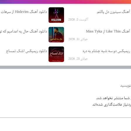
 آهنگ سیتیزن دل پاکتم
دانلود آهنگ Hislerim از سرهات دورموس
آگوست 8, 2026
Like  از Miss Tyka
جولای 31, 2026
 ریمیکس دو سه شبه چشام به دره
دانلود ریمیکس اشک تمساح
جولای 25, 2026
بنویسید
 شما منتشر نخواهد شد.
نیاز علامت‌گذاری شده‌اند