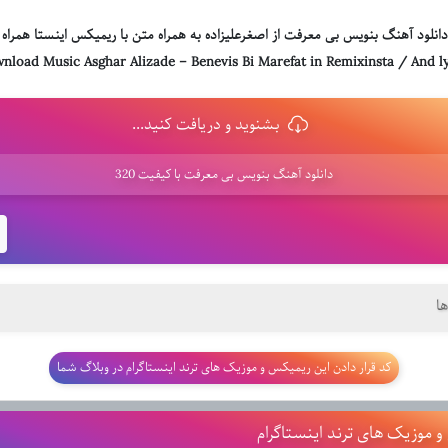
دانلود آهنگ بنویس بی معرفت از اصغرعلیزاده به همراه متن با ریمیکس اینستا همراه 
nload Music
Asghar Alizade
–
Benevis Bi Marefat
in Remixinsta / And ly
بشنوید و دریافت کنید...
دانلود آهنگ بنویس بی معرفت با کیفیت 320
ا
کد قرار دادن این ریمیکس و موزیک های ترند اینستاگرام در وبلاگ شما
 موزیک های ترند اینستاگرام