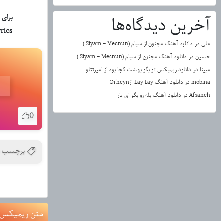
برای 
آخرین دیدگاه‌ها
rics
علی
در
دانلود آهنگ مجنون از سیام (Siyam – Mecnun )
حسین
در
دانلود آهنگ مجنون از سیام (Siyam – Mecnun )
مبینا
در
دانلود ریمیکس تو بگو بهشت کجا بود از امیرتتلو
mobina
در
دانلود آهنگ Lay Lay ازOrheyn
Afsaneh
در
دانلود آهنگ بله رو بگو ای یار
0
برچسب ه
متن ریمیکس و