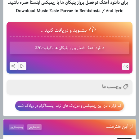
برای دانلود آهنگ تو فصل پرواز پلیکان ها با ریمیکس اینستا همراه باشید.
Download Music Fasle Parvaz in Remixinsta / And lyric
بشنوید و دریافت کنید...
دانلود آهنگ فصل پرواز پلیکان ها باکیفیت320
0
برچسب ها
کد قرار دادن این ریمیکس و موزیک های ترند اینستاگرام در وبلاگ شما
از این هنرمند
جدیدترین
پرطرفدارترین