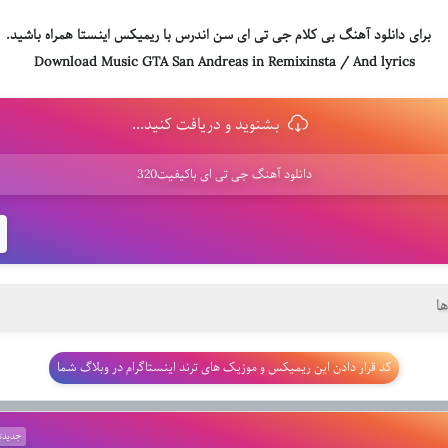
برای دانلود آهنگ بی کلام جی تی ای سن اندرس با ریمیکس اینستا همراه باشید.
Download Music
GTA San Andreas
in Remixinsta / And lyrics
بشنوید و دریافت کنید...
دانلود آهنگ جی تی ای باکیفیت320
ا
کد قرار دادن این ریمیکس و موزیک های ترند اینستاگرام در وبلاگ شما
جدیدت