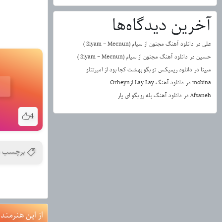
آخرین دیدگاه‌ها
علی
در
دانلود آهنگ مجنون از سیام (Siyam – Mecnun )
حسین
در
دانلود آهنگ مجنون از سیام (Siyam – Mecnun )
مبینا
در
دانلود ریمیکس تو بگو بهشت کجا بود از امیرتتلو
mobina
در
دانلود آهنگ Lay Lay ازOrheyn
Afsaneh
در
دانلود آهنگ بله رو بگو ای یار
4
برچسب ه
از این هنرمند