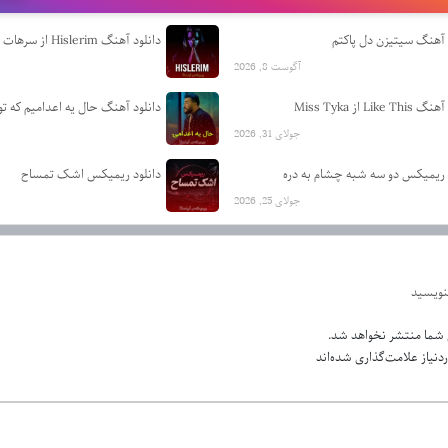
 آهنگ سیتیزن دل پاکتم
دانلود آهنگ Hislerim از سرهات دورموس
آگوست 8, 2026
Like  از Miss Tyka
جولای 31, 2026
 ریمیکس دو سه شبه چشام به دره
دانلود ریمیکس اشک تمساح
جولای 25, 2026
بنویسید
 شما منتشر نخواهد شد.
نیاز علامت‌گذاری شده‌اند