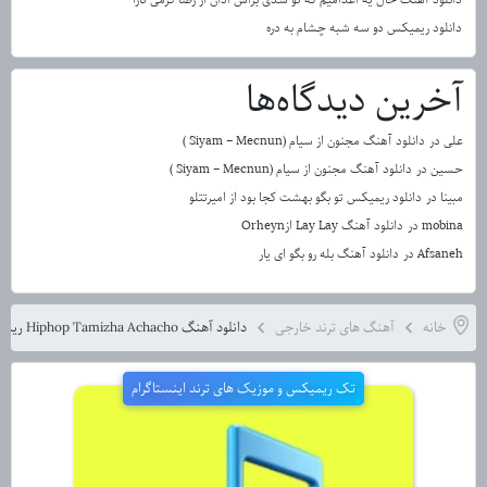
دانلود ریمیکس دو سه شبه چشام به دره
آخرین دیدگاه‌ها
علی
در
دانلود آهنگ مجنون از سیام (Siyam – Mecnun )
حسین
در
دانلود آهنگ مجنون از سیام (Siyam – Mecnun )
مبینا
در
دانلود ریمیکس تو بگو بهشت کجا بود از امیرتتلو
mobina
در
دانلود آهنگ Lay Lay ازOrheyn
Afsaneh
در
دانلود آهنگ بله رو بگو ای یار
خانه
آهنگ های ترند خارجی
دانلود آهنگ Hiphop Tamizha Achacho ریمیکس ترند هندی
تک ریمیکس و موزیک های ترند اینستاگرام