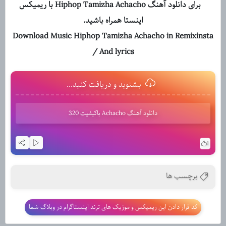
برای دانلود آهنگ Hiphop Tamizha Achacho با ریمیکس
اینستا همراه باشید.
Download Music Hiphop Tamizha Achacho in Remixinsta
/ And lyrics
بشنوید و دریافت کنید...
دانلود آهنگ Achacho باکیفیت 320
1
برچسب ها
کد قرار دادن این ریمیکس و موزیک های ترند اینستاگرام در وبلاگ شما