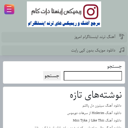
آهنگ ترند اینستاگرام امروز
دانلود موزیک بدون کپی رایت
جستجو
جستجو
نوشته‌های تازه
دانلود آهنگ سیتیزن دل پاکتم
دانلود آهنگ Hislerim از سرهات دورموس
دانلود آهنگ Like This از Miss Tyka
دانلود آهنگ حال یه اعدامیم که تو شدی براش اذان از رضا کرمی تارا