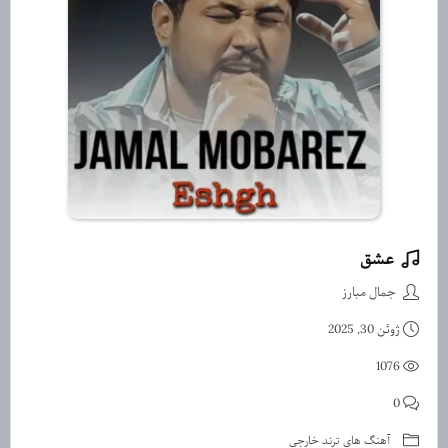
عشق
دانلود آهنگ عشق از جمال مبارز
جمال مبارز
ژوئن 30, 2025
1076
0
آهنگ های ترند خارجی