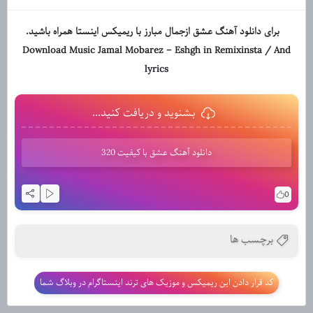
برای دانلود آهنگ عشق ازجمال مبارز با ریمیکس اینستا همراه باشید.
Download Music
Jamal Mobarez
–
Eshgh
in Remixinsta / And
lyrics
بشنوید و دریافت کنید...
دانلود آهنگ عشق با کیفیت 320
0
برچسب ها
کد قرار دادن این ریمیکس و موزیک های ترند اینستاگرام در وبلاگ شما