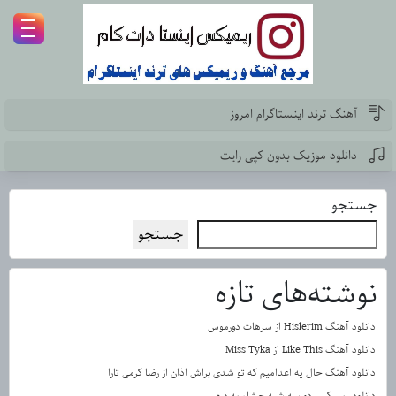
آهنگ ترند اینستاگرام امروز
دانلود موزیک بدون کپی رایت
جستجو
جستجو
نوشته‌های تازه
دانلود آهنگ Hislerim از سرهات دورموس
دانلود آهنگ Like This از Miss Tyka
دانلود آهنگ حال یه اعدامیم که تو شدی براش اذان از رضا کرمی تارا
دانلود ریمیکس دو سه شبه چشام به دره