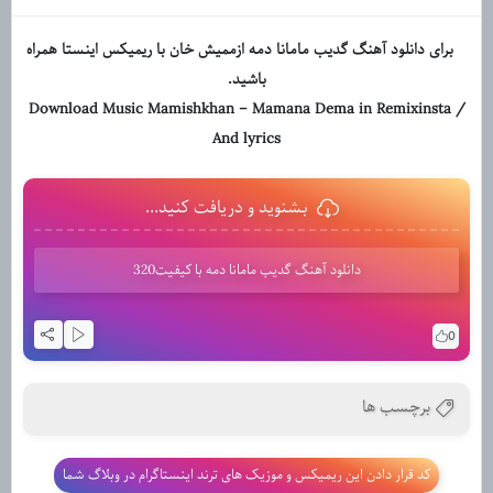
برای دانلود آهنگ گدیب مامانا دمه ازممیش خان با ریمیکس اینستا همراه
باشید.
Download Music Mamishkhan
– Mamana Dema in Remixinsta /
And lyrics
بشنوید و دریافت کنید...
دانلود آهنگ گدیب مامانا دمه با کیفیت320
0
برچسب ها
کد قرار دادن این ریمیکس و موزیک های ترند اینستاگرام در وبلاگ شما