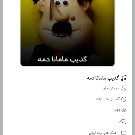
گدیب مامانا دمه
آهنگ گدیب مامانا دمه ازممیش 
ممیش خان
آگوست 14, 2025
1744
0
آهنگ های ترند ایرانی