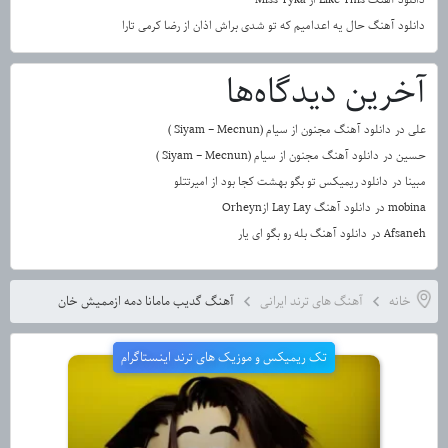
دانلود آهنگ حال یه اعدامیم که تو شدی براش اذان از رضا کرمی تارا
آخرین دیدگاه‌ها
علی
در
دانلود آهنگ مجنون از سیام (Siyam – Mecnun )
حسین
در
دانلود آهنگ مجنون از سیام (Siyam – Mecnun )
مبینا
در
دانلود ریمیکس تو بگو بهشت کجا بود از امیرتتلو
mobina
در
دانلود آهنگ Lay Lay ازOrheyn
Afsaneh
در
دانلود آهنگ بله رو بگو ای یار
خانه
آهنگ های ترند ایرانی
آهنگ گدیب مامانا دمه ازممیش خان
تک ریمیکس و موزیک های ترند اینستاگرام