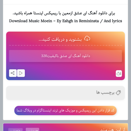
برای دانلود آهنگ ای عشق ازمعین با ریمیکس اینستا همراه باشید.
Download Music Moein
– Ey Eshgh in Remixinsta / And lyrics
بشنوید و دریافت کنید...
دانلود آهنگ ای عشق باکیفیت320
1
برچسب ها
کد قرار دادن این ریمیکس و موزیک های ترند اینستاگرام در وبلاگ شما
از این هنرمند
جدیدترین
پرطرفدارترین