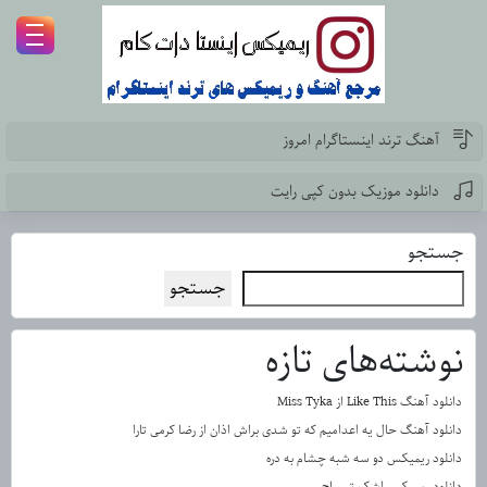
آهنگ ترند اینستاگرام امروز
دانلود موزیک بدون کپی رایت
جستجو
جستجو
نوشته‌های تازه
دانلود آهنگ Like This از Miss Tyka
دانلود آهنگ حال یه اعدامیم که تو شدی براش اذان از رضا کرمی تارا
دانلود ریمیکس دو سه شبه چشام به دره
دانلود ریمیکس اشک تمساح