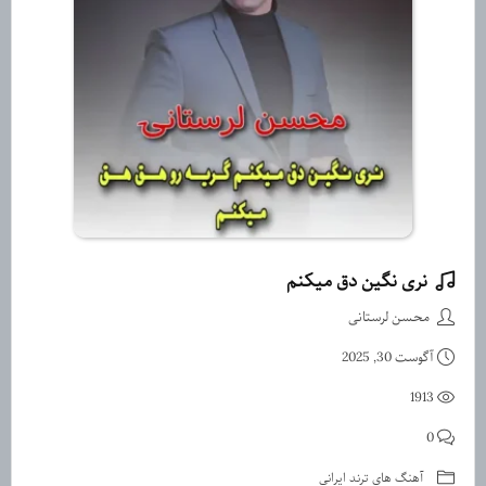
نری نگین دق میکنم
دانلود آهنگ نری نگین دق میکنم
محسن لرستانی
آگوست 30, 2025
1913
0
آهنگ های ترند ایرانی