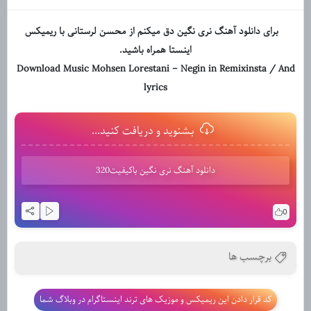
برای دانلود آهنگ نری نگین دق میکنم از محسن لرستانی با ریمیکس
اینستا همراه باشید.
Download Music Mohsen Lorestani – Negin in Remixinsta / And
lyrics
بشنوید و دریافت کنید...
دانلود آهنگ نری نگین باکیفیت320
0
برچسب ها
کد قرار دادن این ریمیکس و موزیک های ترند اینستاگرام در وبلاگ شما