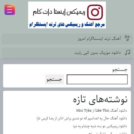
آهنگ ترند اینستاگرام امروز
دانلود موزیک بدون کپی رایت
جستجو
جستجو
نوشته‌های تازه
دانلود آهنگ Like This از Miss Tyka
دانلود آهنگ حال یه اعدامیم که تو شدی براش اذان از رضا کرمی تارا
دانلود ریمیکس دو سه شبه چشام به دره
دانلود ریمیکس اشک تمساح