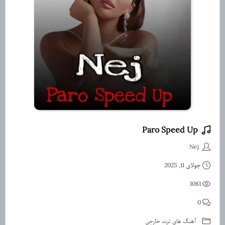
Paro Speed Up
دانلود آهنگ Paro Speed Up ازNej
Nej
جولای 11, 2025
1081
0
آهنگ های ترند خارجی