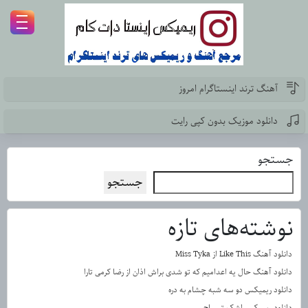
آهنگ ترند اینستاگرام امروز
دانلود موزیک بدون کپی رایت
جستجو
جستجو
نوشته‌های تازه
دانلود آهنگ Like This از Miss Tyka
دانلود آهنگ حال یه اعدامیم که تو شدی براش اذان از رضا کرمی تارا
دانلود ریمیکس دو سه شبه چشام به دره
دانلود ریمیکس اشک تمساح