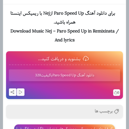
برای دانلود آهنگ Paro Speed Up ازNej با ریمیکس اینستا
همراه باشید.
Download Music Nej – Paro Speed Up in Remixinsta /
And lyrics
بشنوید و دریافت کنید...
دانلود آهنگ Paro Speed Upباکیفیت320
0
برچسب ها
کد قرار دادن این ریمیکس و موزیک های ترند اینستاگرام در وبلاگ شما