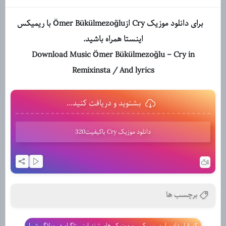
برای دانلود موزیک Cry ازÖmer Bükülmezoğlu با ریمیکس
اینستا همراه باشید.
Download Music Ömer Bükülmezoğlu – Cry in
Remixinsta / And lyrics
بشنوید و دریافت کنید...
دانلود موزیک Cry باکیفیت320
1
برچسب ها
کد قرار دادن این ریمیکس و موزیک های ترند اینستاگرام در وبلاگ شما