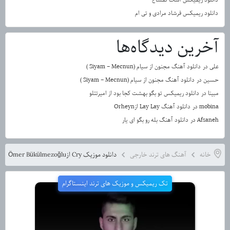
دانلود ریمیکس فرشاد مرادی و تی ام
آخرین دیدگاه‌ها
علی
در
دانلود آهنگ مجنون از سیام (Siyam – Mecnun )
حسین
در
دانلود آهنگ مجنون از سیام (Siyam – Mecnun )
مبینا
در
دانلود ریمیکس تو بگو بهشت کجا بود از امیرتتلو
mobina
در
دانلود آهنگ Lay Lay ازOrheyn
Afsaneh
در
دانلود آهنگ بله رو بگو ای یار
خانه
آهنگ های ترند خارجی
دانلود موزیک Cry ازÖmer Bükülmezoğlu
تک ریمیکس و موزیک های ترند اینستاگرام