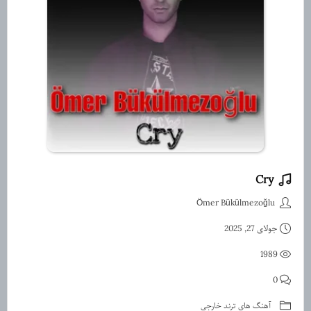
Cry
دانلود موزیک Cry ازÖmer Bükülmezoğlu
Ömer Bükülmezoğlu
جولای 27, 2025
1989
0
آهنگ های ترند خارجی