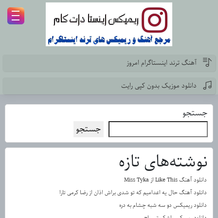
آهنگ ترند اینستاگرام امروز
دانلود موزیک بدون کپی رایت
جستجو
جستجو
نوشته‌های تازه
دانلود آهنگ Like This از Miss Tyka
دانلود آهنگ حال یه اعدامیم که تو شدی براش اذان از رضا کرمی تارا
دانلود ریمیکس دو سه شبه چشام به دره
دانلود ریمیکس اشک تمساح