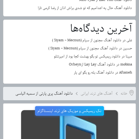
دانلود آهنگ حال یه اعدامیم که تو شدی براش اذان از رضا کرمی تارا
آخرین دیدگاه‌ها
علی
در
دانلود آهنگ مجنون از سیام (Siyam – Mecnun )
حسین
در
دانلود آهنگ مجنون از سیام (Siyam – Mecnun )
مبینا
در
دانلود ریمیکس تو بگو بهشت کجا بود از امیرتتلو
mobina
در
دانلود آهنگ Lay Lay ازOrheyn
Afsaneh
در
دانلود آهنگ بله رو بگو ای یار
خانه
آهنگ های ترند ایرانی
دانلود آهنگ پری پارتی از سمیه الیاسی
تک ریمیکس و موزیک های ترند اینستاگرام