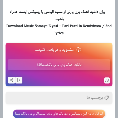
برای دانلود آهنگ پری پارتی از سمیه الیاسی با ریمیکس اینستا همراه
باشید.
Download Music Somaye Elyasi – Pari Parti in Remixinsta / And
lyrics
بشنوید و دریافت کنید...
دانلود آهنگ پری پارتی باکیفیت320
1
برچسب ها
کد قرار دادن این ریمیکس و موزیک های ترند اینستاگرام در وبلاگ شما