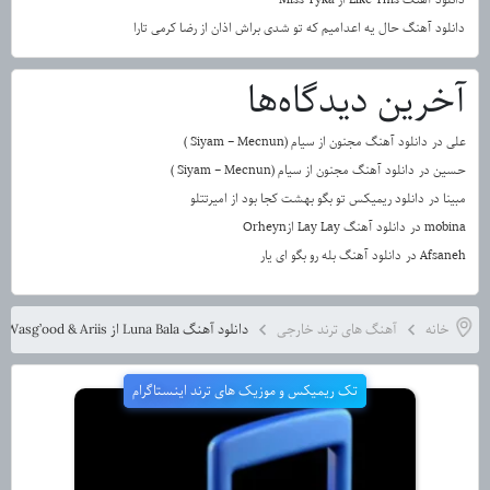
دانلود آهنگ حال یه اعدامیم که تو شدی براش اذان از رضا کرمی تارا
آخرین دیدگاه‌ها
علی
در
دانلود آهنگ مجنون از سیام (Siyam – Mecnun )
حسین
در
دانلود آهنگ مجنون از سیام (Siyam – Mecnun )
مبینا
در
دانلود ریمیکس تو بگو بهشت کجا بود از امیرتتلو
mobina
در
دانلود آهنگ Lay Lay ازOrheyn
Afsaneh
در
دانلود آهنگ بله رو بگو ای یار
خانه
آهنگ های ترند خارجی
دانلود آهنگ Luna Bala از Yb Wasg’ood & Ariis
تک ریمیکس و موزیک های ترند اینستاگرام