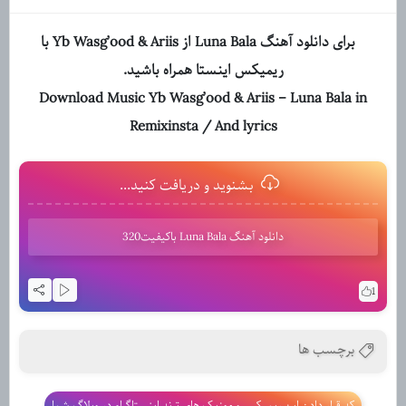
برای دانلود آهنگ Luna Bala از Yb Wasg’ood & Ariis با
ریمیکس اینستا همراه باشید.
Download Music Yb Wasg’ood & Ariis – Luna Bala in
Remixinsta / And lyrics
بشنوید و دریافت کنید...
دانلود آهنگ Luna Bala باکیفیت320
1
برچسب ها
کد قرار دادن این ریمیکس و موزیک های ترند اینستاگرام در وبلاگ شما