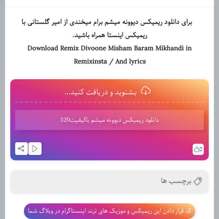
برای دانلود ریمیکس دیوونه میشم برام میخندی از امیر گلستانی با
ریمیکس اینستا همراه باشید.
Download Remix Divoone Misham Baram Mikhandi
in
Remixinsta / And lyrics
بشنوید و دریافت کنید...
دانلود ریمیکس دیوونه میشم باکیفیت320
2
برچسب ها
کد قرار دادن این ریمیکس و موزیک های ترند اینستاگرام در وبلاگ شما