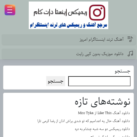
آهنگ ترند اینستاگرام امروز
دانلود موزیک بدون کپی رایت
جستجو
جستجو
نوشته‌های تازه
دانلود آهنگ Like This از Miss Tyka
دانلود آهنگ حال یه اعدامیم که تو شدی براش اذان از رضا کرمی تارا
دانلود ریمیکس دو سه شبه چشام به دره
دانلود ریمیکس اشک تمساح