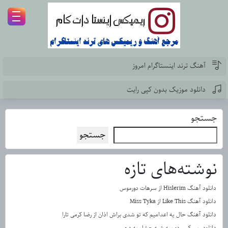
آهنگ ترند اینستاگرام امروز
دانلود موزیک بدون کپی رایت
جستجو
جستجو
نوشته‌های تازه
دانلود آهنگ Hislerim از سرهات دورموس
دانلود آهنگ Like This از Miss Tyka
دانلود آهنگ حال یه اعدامیم که تو شدی براش اذان از رضا کرمی تارا
دانلود ریمیکس دو سه شبه چشام به دره