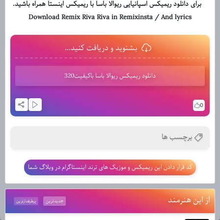
برای دانلود ریمیکس اسپانیایی ریوالا باسا با ریمیکس اینستا همراه باشید.
Download Remix Riva Riva in Remixinsta / And lyrics
بشنوید و دریافت کنید...
دانلود ریمیکس ریوالا باسا باکیفیت320
0
برچسب ها
کد قرار دادن این ریمیکس و موزیک های ترند اینستاگرام در وبلاگ شما
از این هنرمند
جدیدترین
پرطرفدارترین