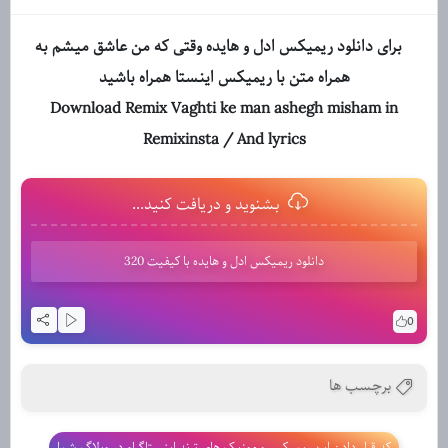
برای دانلود ریمیکس ادل و هایده وقتی که من عاشق میشم به
همراه متن با ریمیکس اینستا همراه باشید
Download Remix Vaghti ke man ashegh misham in
Remixinsta / And lyrics
بشنوید و دریافت کنید...
دانلود ریمیکس ادل و هایده با کیفیت 320
0
برچسب ها
کد قرار دادن این ریمیکس و موزیک های ترند اینستاگرام در وبلاگ شما