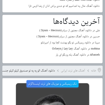
دانلود آهنگ حال یه اعدامیم که تو شدی براش اذان از رضا کرمی تارا
آخرین دیدگاه‌ها
علی
در
دانلود آهنگ مجنون از سیام (Siyam – Mecnun )
حسین
در
دانلود آهنگ مجنون از سیام (Siyam – Mecnun )
مبینا
در
دانلود ریمیکس تو بگو بهشت کجا بود از امیرتتلو
mobina
در
دانلود آهنگ Lay Lay ازOrheyn
Afsaneh
در
دانلود آهنگ بله رو بگو ای یار
خانه
آهنگ های ترند ایرانی
دانلود آهنگ الو په په تو صندوق کیلو کیلو جنسه
تک ریمیکس و موزیک های ترند اینستاگرام