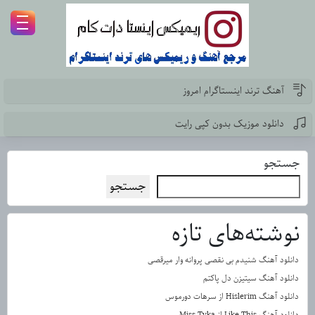
آهنگ ترند اینستاگرام امروز
دانلود موزیک بدون کپی رایت
جستجو
جستجو
نوشته‌های تازه
دانلود آهنگ شنیدم بی نقصی پروانه وار میرقصی
دانلود آهنگ سیتیزن دل پاکتم
دانلود آهنگ Hislerim از سرهات دورموس
دانلود آهنگ Like This از Miss Tyka