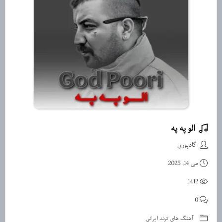
الو په په
دانلود آهنگ الو په په تو صندوق
گادپوری
می 14, 2025
1412
0
آهنگ های ترند ایرانی