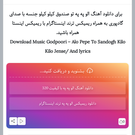
برای دانلود آهنگ الو په په تو صندوق کیلو کیلو جنسه با صدای
گادپوری به همراه ریمیکس ترند اینستاگرام با ریمیکس اینستا
همراه باشید.
Download Music Godpoori – Alo Pepe To Sandogh Kilo
Kilo Jense/ And lyrics
بشنوید و دریافت کنید...
دانلود آهنگ الو په په با کیفیت 320
دانلود ریمیکس الو په په ترند اینستاگرام
0