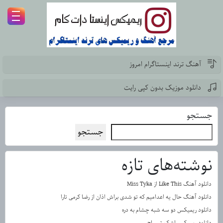
آهنگ ترند اینستاگرام امروز
دانلود موزیک بدون کپی رایت
جستجو
جستجو
نوشته‌های تازه
دانلود آهنگ Like This از Miss Tyka
دانلود آهنگ حال یه اعدامیم که تو شدی براش اذان از رضا کرمی تارا
دانلود ریمیکس دو سه شبه چشام به دره
دانلود ریمیکس اشک تمساح