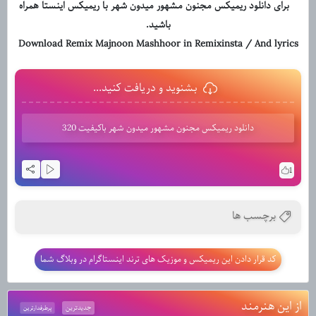
برای دانلود ریمیکس مجنون مشهور میدون شهر با ریمیکس اینستا همراه
باشید.
Download Remix Majnoon Mashhoor in Remixinsta / And lyrics
بشنوید و دریافت کنید...
دانلود ریمیکس مجنون مشهور میدون شهر باکیفیت 320
1
برچسب ها
کد قرار دادن این ریمیکس و موزیک های ترند اینستاگرام در وبلاگ شما
از این هنرمند
جدیدترین
پرطرفدارترین