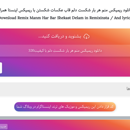
انلود ریمیکس منم هر بار شکست دلم قاب عکسات شکستن با ریمیکس اینستا همراه
ownload Remix Manm Har Bar Shekast Delam in Remixinsta / And lyri
بشنوید و دریافت کنید...
دانلود ریمیکس منم هر بار شکست دلم با کیفیت320
ا
کد قرار دادن این ریمیکس و موزیک های ترند اینستاگرام در وبلاگ شما
جدیدت