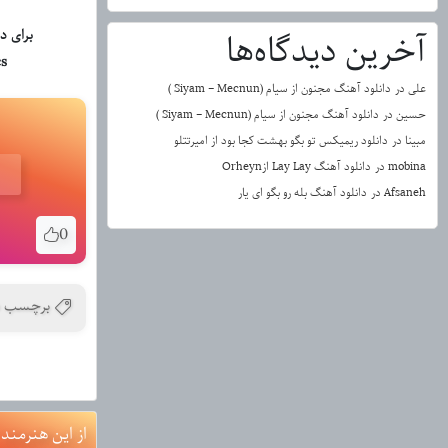
برای د
آخرین دیدگاه‌ها
cs
علی
در
دانلود آهنگ مجنون از سیام (Siyam – Mecnun )
حسین
در
دانلود آهنگ مجنون از سیام (Siyam – Mecnun )
مبینا
در
دانلود ریمیکس تو بگو بهشت کجا بود از امیرتتلو
mobina
در
دانلود آهنگ Lay Lay ازOrheyn
Afsaneh
در
دانلود آهنگ بله رو بگو ای یار
0
برچسب ه
از این هنرمند