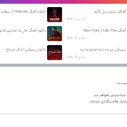
 آهنگ سیتیزن دل پاکتم
دانلود آهنگ Hislerim از سرهات دورموس
آگوست 8, 2026
Like  از Miss Tyka
جولای 31, 2026
 ریمیکس دو سه شبه چشام به دره
دانلود ریمیکس اشک تمساح
جولای 25, 2026
بنویسید
 شما منتشر نخواهد شد.
نیاز علامت‌گذاری شده‌اند