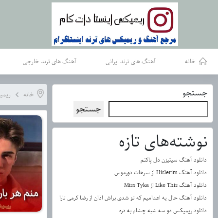
خانه
آهنگ های ترند ایرانی
آهنگ های ترند خارجی
جستجو
خانه
ریمی
جستجو
نوشته‌های تازه
دانلود آهنگ سیتیزن دل پاکتم
دانلود آهنگ Hislerim از سرهات دورموس
دانلود آهنگ Like This از Miss Tyka
دانلود آهنگ حال یه اعدامیم که تو شدی براش اذان از رضا کرمی تارا
دانلود ریمیکس دو سه شبه چشام به دره